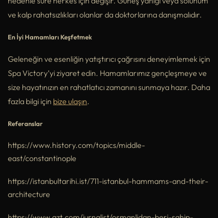
nedenle süre herkes için değişir. Güneş yanığı veya solunum
ve kalp rahatsızlıkları olanlar da doktorlarına danışmalıdır.
En İyi Hamamları Keşfetmek
Geleneğin ve esenliğin yatıştırıcı çağrısını deneyimlemek için
Spa Victory’yi ziyaret edin. Hamamlarımız gençleşmeye ve
size hayatınızın en rahatlatıcı zamanını sunmaya hazır. Daha
fazla bilgi için
bize ulaşın
.
Referanslar
https://www.history.com/topics/middle-
east/constantinople
https://istanbultarihi.ist/711-istanbul-hammams-and-their-
architecture
https://www.gzt.com/jurnalist/osmanlidan-beri-sahip-