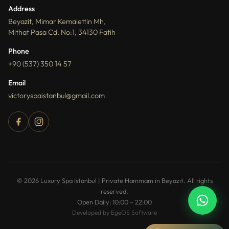
Address
Beyazit, Mimar Kemalettin Mh,
Mithat Pasa Cd. No:1, 34130 Fatih
Phone
+90 (537) 350 14 57
Email
victoryspaistanbul@gmail.com
How can I help you?
You can ask about packages, reservations,
© 2026 Luxury Spa Istanbul | Private Hammam in Beyazıt. All rights
pricing, and spa services.
reserved.
Open Daily: 10:00 – 22:00
Developed by EgeOS Software